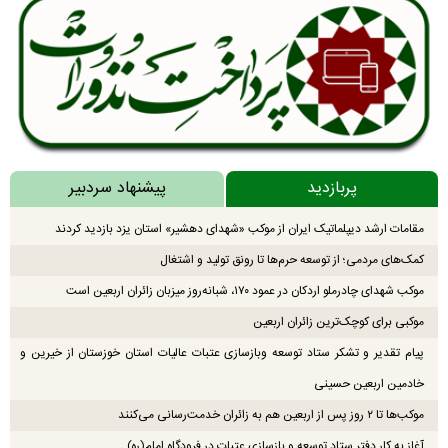
پربازدید
پیشنهاد سردبیر
مقامات ارشد دیپلماتیک ایران از موکب «شهدای دهشیر» استان یزد بازدید کردند
کمک‌های مردمی؛ از توسعه حرم‌ها تا رونق تولید و اشتغال
موکب شهدای چادرملو اردکان در عمود ۱۷۰، شبانه‌روز میزبان زائران اربعین است
موکبی برای کوچک‌ترین زائران اربعین
پیام تقدیر و تشکر ستاد توسعه وبازسازی عتبات عالیات استان خوزستان از خیرین و
خادمین اربعین حسینی
موکب‌ها تا ۲ روز پس از اربعین هم به زائران خدمت‌رسانی می‌کنند
آغاز به کار دفتر ستاد توسعه و بازسازی عتبات در فرودگاه امام(ره)