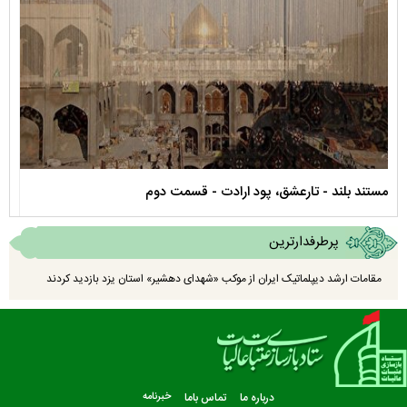
نماهنگ صحن حضرت زهرا سلام الله علیها
پرطرفدارترین
مقامات ارشد دیپلماتیک ایران از موکب «شهدای دهشیر» استان یزد بازدید کردند
درباره ما
تماس باما
خبرنامه