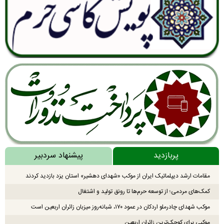
پربازدید
پیشنهاد سردبیر
مقامات ارشد دیپلماتیک ایران از موکب «شهدای دهشیر» استان یزد بازدید کردند
کمک‌های مردمی؛ از توسعه حرم‌ها تا رونق تولید و اشتغال
موکب شهدای چادرملو اردکان در عمود ۱۷۰، شبانه‌روز میزبان زائران اربعین است
موکبی برای کوچک‌ترین زائران اربعین