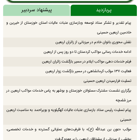
پربازدید
پیشنهاد سردبیر
پیام تقدیر و تشکر ستاد توسعه وبازسازی عتبات عالیات استان خوزستان از خیرین و
خادمین اربعین حسینی
نقش محوری بانوان خادم در میزبانی از زائران اربعین
ادامه خدمات رسانی مواکب کردستان تا دو روز پس از اربعین
فیلم خدمات دهی مواکب ایلام در مسیر بازگشت زائران اربعین
فعالیت ۱۳۷ موکب کرمانشاهی در مسیر بازگشت زوار اربعین
تسلیت فرارسیدن اربعین حسینی
برگزاری نشست مشترک مسئولان خوزستان و بوشهر به پاس خدمات مواکب اربعین در
مرز شلمچه
پیام تسلیت رئیس ستاد بازسازی عتبات عالیات کهگیلویه و بویراحمد به مناسبت اربعین
حسینی
موکب «عون بن عبدالله (ع)» با ظرفیت‌های عملیاتی گسترده و خدمات تخصصی،
بخشی از میزبانی از مشتاقان اربعین را بر عهده گرفت